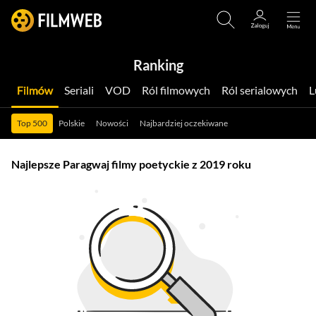
Ranking
Filmów
Seriali
VOD
Ról filmowych
Ról serialowych
Top 500
Polskie
Nowości
Najbardziej oczekiwane
Najlepsze Paragwaj filmy poetyckie z 2019 roku