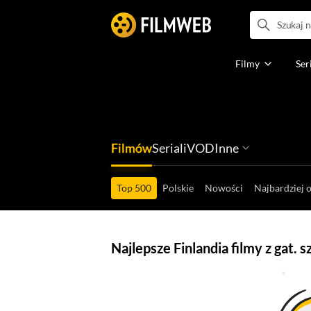
Filmy
Ser
Filmów
Seriali
VOD
Inne
Ludzi filmu
Programów
Ról filmowych
Ról serialowyc
Box Office'ów
Gier wideo
Top 500
Polskie
Nowości
Najbardziej 
Najlepsze Finlandia filmy z gat. 