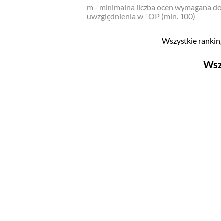
m - minimalna liczba ocen wymagana d
uwzględnienia w TOP (min. 100)
Wszystkie ranking
Wsz
Filmy
Top 500
Polskie
Nowości
Programy
Top 500
Polskie
Ludzie filmu
Aktorów
Aktorek