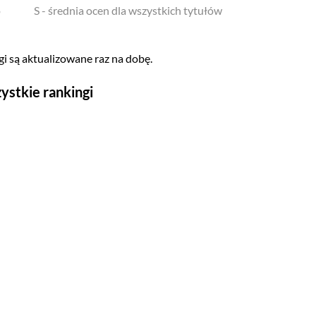
o
S - średnia ocen dla wszystkich tytułów
i są aktualizowane raz na dobę.
ystkie rankingi
Seriale
Top 500
Polskie
Gry wideo
Top 500
Nowości
Kompozytorów
Scenografów