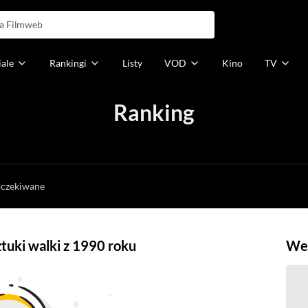
iale
Rankingi
Listy
VOD
Kino
TV
Ranking
h
oczekiwane
sztuki walki z 1990 roku
Weź