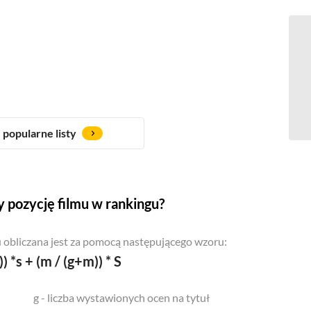
popularne listy
 pozycję filmu w rankingu?
 obliczana jest za pomocą następującego wzoru:
)) *s + (m / (g+m)) * S
g - liczba wystawionych ocen na tytuł