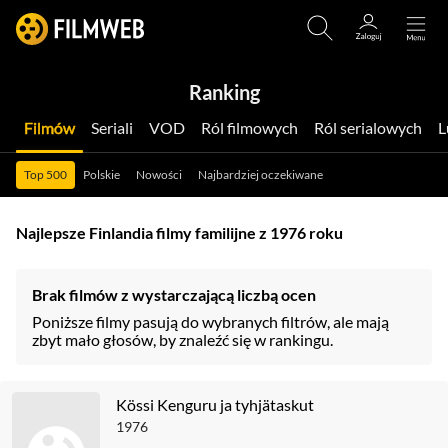
Ranking
Filmów
Seriali
VOD
Ról filmowych
Ról serialowych
Top 500
Polskie
Nowości
Najbardziej oczekiwane
Najlepsze Finlandia filmy familijne z 1976 roku
Brak filmów z wystarczającą liczbą ocen
Poniższe filmy pasują do wybranych filtrów, ale mają
zbyt mało głosów, by znaleźć się w rankingu.
Kössi Kenguru ja tyhjätaskut
1976