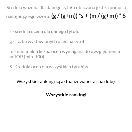
Średnia ważona dla danego tytułu obliczana jest za pomocą
(g / (g+m)) *s + (m / (g+m)) * S
następującego wzoru:
s - średnia ocena dla danego tytułu
g - liczba wystawionych ocen na tytuł
m - minimalna liczba ocen wymagana do uwzględnienia
w TOP (min. 100)
S - średnia ocen dla wszystkich tytułów
Wszystkie rankingi są aktualizowane raz na dobę.
Wszystkie rankingi
Filmy
Seriale
Top 500
Top 500
Polskie
Polskie
Nowości