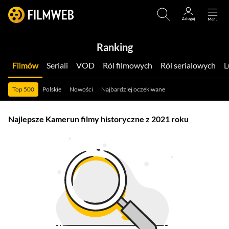
Ranking
Filmów
Seriali
VOD
Ról filmowych
Ról serialowych
Top 500
Polskie
Nowości
Najbardziej oczekiwane
Najlepsze Kamerun filmy historyczne z 2021 roku