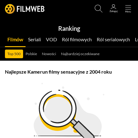
Ranking
Filmów
Seriali
VOD
Ról filmowych
Ról serialowych
Top 500
Polskie
Nowości
Najbardziej oczekiwane
Najlepsze Kamerun filmy sensacyjne z 2004 roku