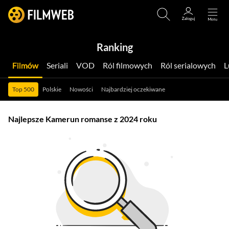
Ranking
Filmów
Seriali
VOD
Ról filmowych
Ról serialowych
Top 500
Polskie
Nowości
Najbardziej oczekiwane
Najlepsze Kamerun romanse z 2024 roku