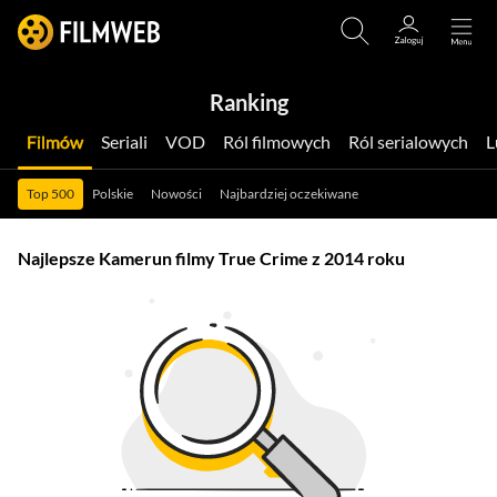
Ranking
Filmów
Seriali
VOD
Ról filmowych
Ról serialowych
Top 500
Polskie
Nowości
Najbardziej oczekiwane
Najlepsze Kamerun filmy True Crime z 2014 roku