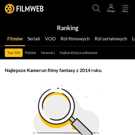
Ranking
Filmów
Seriali
VOD
Ról filmowych
Ról serialowych
Top 500
Polskie
Nowości
Najbardziej oczekiwane
Najlepsze Kamerun filmy fantasy z 2014 roku