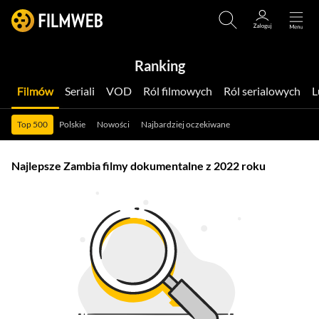
Ranking
Filmów
Seriali
VOD
Ról filmowych
Ról serialowych
Top 500
Polskie
Nowości
Najbardziej oczekiwane
Najlepsze Zambia filmy dokumentalne z 2022 roku