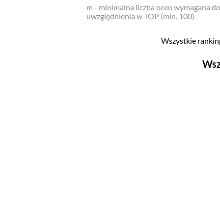
m - minimalna liczba ocen wymagana d
uwzględnienia w TOP (min. 100)
Wszystkie ranking
Wsz
Filmy
Top 500
Polskie
Nowości
Programy
Top 500
Polskie
Ludzie filmu
Aktorów
Aktorek