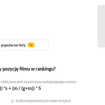
popularne listy
 pozycję filmu w rankingu?
 obliczana jest za pomocą następującego wzoru:
)) *s + (m / (g+m)) * S
g - liczba wystawionych ocen na tytuł