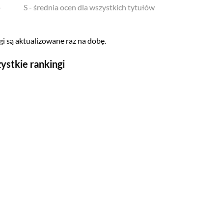
o
S - średnia ocen dla wszystkich tytułów
i są aktualizowane raz na dobę.
ystkie rankingi
Seriale
Top 500
Polskie
Gry wideo
Top 500
Nowości
Kompozytorów
Scenografów