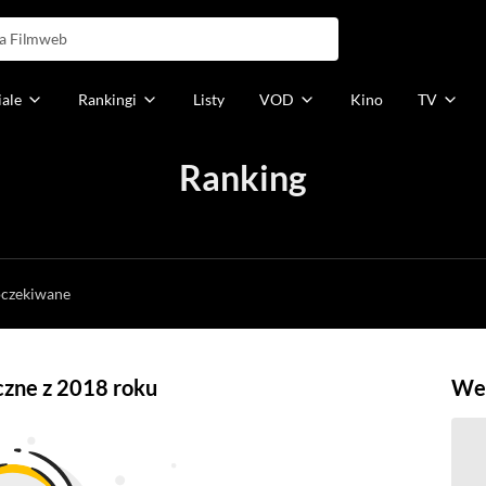
iale
Rankingi
Listy
VOD
Kino
TV
Ranking
h
oczekiwane
czne z 2018 roku
Weź