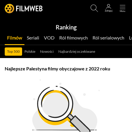
Ranking
Filmów
Seriali
VOD
Ról filmowych
Ról serialowych
Top 500
Polskie
Nowości
Najbardziej oczekiwane
Najlepsze Palestyna filmy obyczajowe z 2022 roku