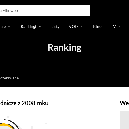
iale
Rankingi
Listy
VOD
Kino
TV
Ranking
h
oczekiwane
odnicze z 2008 roku
Weź