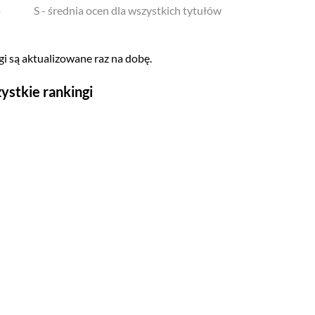
o
S - średnia ocen dla wszystkich tytułów
i są aktualizowane raz na dobę.
ystkie rankingi
Seriale
Top 500
Polskie
Gry wideo
Top 500
Nowości
Kompozytorów
Scenografów