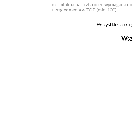
m - minimalna liczba ocen wymagana d
uwzględnienia w TOP (min. 100)
Wszystkie ranking
Wsz
Filmy
Top 500
Polskie
Nowości
Programy
Top 500
Polskie
Ludzie filmu
Aktorów
Aktorek