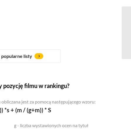
popularne listy
 pozycję filmu w rankingu?
 obliczana jest za pomocą następującego wzoru:
)) *s + (m / (g+m)) * S
g - liczba wystawionych ocen na tytuł