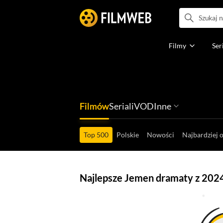
Filmy
Ser
Filmów
Seriali
VOD
Inne
Ludzi filmu
Programów
Ról filmowych
Ról serialowyc
Box Office'ów
Gier wideo
Top 500
Polskie
Nowości
Najbardziej 
Najlepsze Jemen dramaty z 202