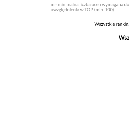
m - minimalna liczba ocen wymagana d
uwzględnienia w TOP (min. 100)
Wszystkie ranking
Wsz
Filmy
Top 500
Polskie
Nowości
Programy
Top 500
Polskie
Ludzie filmu
Aktorów
Aktorek