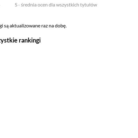
o
S - średnia ocen dla wszystkich tytułów
i są aktualizowane raz na dobę.
ystkie rankingi
Seriale
Top 500
Polskie
Gry wideo
Top 500
Nowości
Kompozytorów
Scenografów