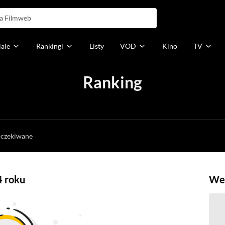
iale
Rankingi
Listy
VOD
Kino
TV
Ranking
h
oczekiwane
4 roku
Weź