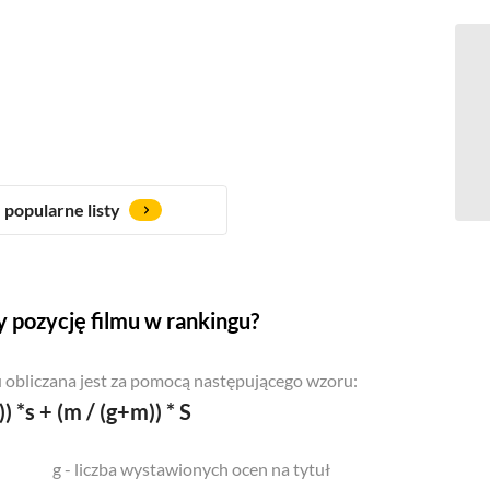
popularne listy
 pozycję filmu w rankingu?
 obliczana jest za pomocą następującego wzoru:
)) *s + (m / (g+m)) * S
g - liczba wystawionych ocen na tytuł