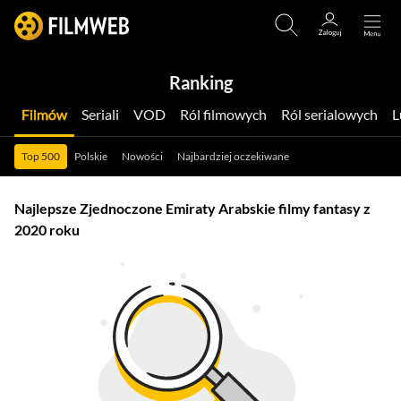
Ranking
Filmów
Seriali
VOD
Ról filmowych
Ról serialowych
Top 500
Polskie
Nowości
Najbardziej oczekiwane
Najlepsze Zjednoczone Emiraty Arabskie filmy fantasy z
2020 roku