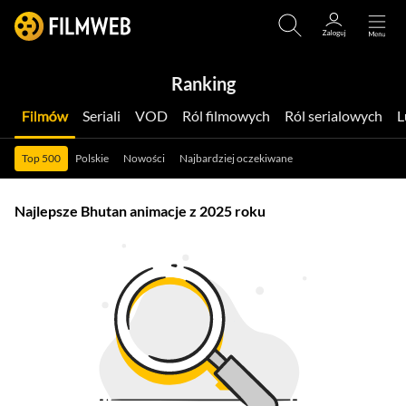
Ranking
Filmów
Seriali
VOD
Ról filmowych
Ról serialowych
Top 500
Polskie
Nowości
Najbardziej oczekiwane
Najlepsze Bhutan animacje z 2025 roku