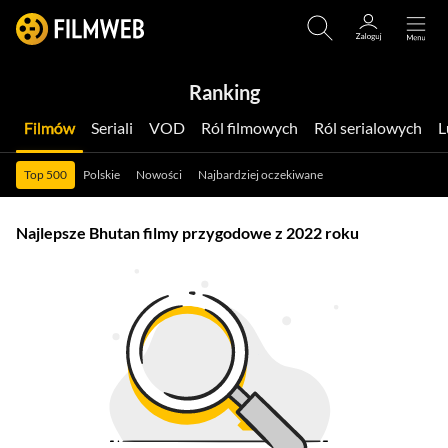
Ranking
Filmów
Seriali
VOD
Ról filmowych
Ról serialowych
Top 500
Polskie
Nowości
Najbardziej oczekiwane
Najlepsze Bhutan filmy przygodowe z 2022 roku