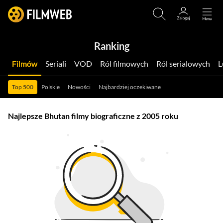
Ranking
Filmów
Seriali
VOD
Ról filmowych
Ról serialowych
Top 500
Polskie
Nowości
Najbardziej oczekiwane
Najlepsze Bhutan filmy biograficzne z 2005 roku