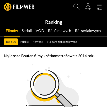
Ranking
Filmów
Seriali
VOD
Ról filmowych
Ról serialowych
Top 500
Polskie
Nowości
Najbardziej oczekiwane
Najlepsze Bhutan filmy krótkometrażowe z 2014 roku