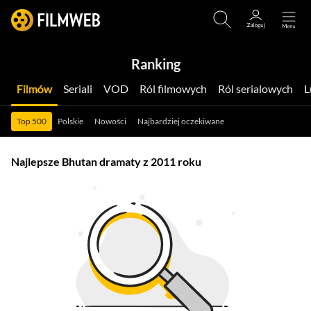
Ranking
Filmów
Seriali
VOD
Ról filmowych
Ról serialowych
Top 500
Polskie
Nowości
Najbardziej oczekiwane
Najlepsze Bhutan dramaty z 2011 roku