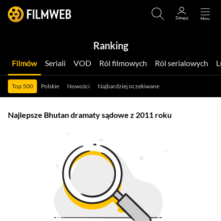
Ranking
Filmów
Seriali
VOD
Ról filmowych
Ról serialowych
Top 500
Polskie
Nowości
Najbardziej oczekiwane
Najlepsze Bhutan dramaty sądowe z 2011 roku