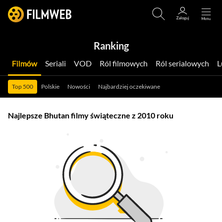
Ranking
Filmów
Seriali
VOD
Ról filmowych
Ról serialowych
Top 500
Polskie
Nowości
Najbardziej oczekiwane
Najlepsze Bhutan filmy świąteczne z 2010 roku