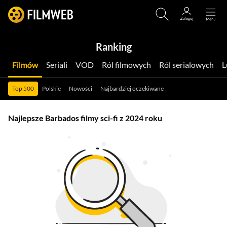
Ranking
Filmów
Seriali
VOD
Ról filmowych
Ról serialowych
Top 500
Polskie
Nowości
Najbardziej oczekiwane
Najlepsze Barbados filmy sci-fi z 2024 roku