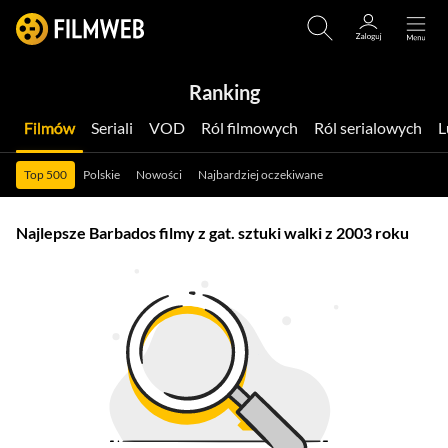
Ranking
Filmów
Seriali
VOD
Ról filmowych
Ról serialowych
Top 500
Polskie
Nowości
Najbardziej oczekiwane
Najlepsze Barbados filmy z gat. sztuki walki z 2003 roku