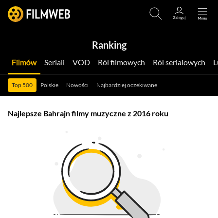
Ranking
Filmów
Seriali
VOD
Ról filmowych
Ról serialowych
Top 500
Polskie
Nowości
Najbardziej oczekiwane
Najlepsze Bahrajn filmy muzyczne z 2016 roku