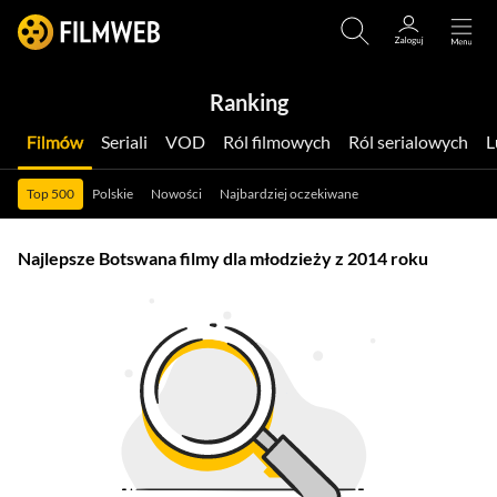
Ranking
Filmów
Seriali
VOD
Ról filmowych
Ról serialowych
Top 500
Polskie
Nowości
Najbardziej oczekiwane
Najlepsze Botswana filmy dla młodzieży z 2014 roku