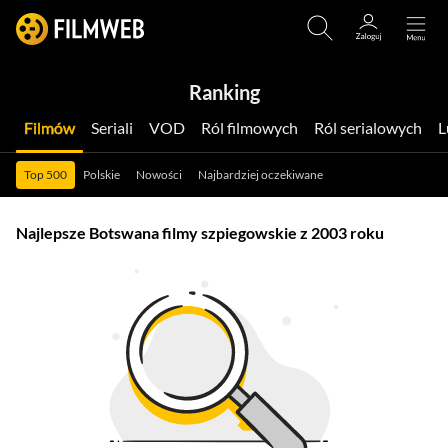
Ranking
Filmów
Seriali
VOD
Ról filmowych
Ról serialowych
Top 500
Polskie
Nowości
Najbardziej oczekiwane
Najlepsze Botswana filmy szpiegowskie z 2003 roku