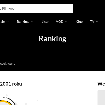
iale
Rankingi
Listy
VOD
Kino
TV
Ranking
h
oczekiwane
z 2001 roku
Weź