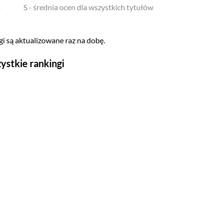
o
S - średnia ocen dla wszystkich tytułów
i są aktualizowane raz na dobę.
ystkie rankingi
Seriale
Top 500
Polskie
Gry wideo
Top 500
Nowości
Kompozytorów
Scenografów