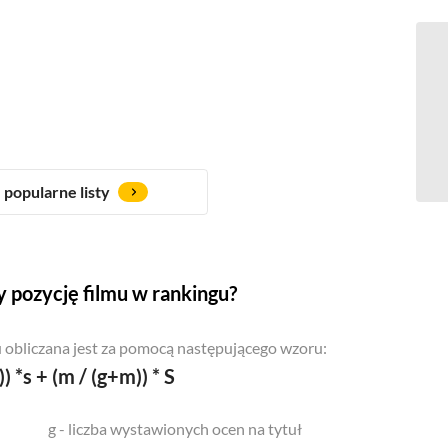
popularne listy
 pozycję filmu w rankingu?
 obliczana jest za pomocą następującego wzoru:
)) *s + (m / (g+m)) * S
g - liczba wystawionych ocen na tytuł