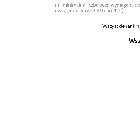
m - minimalna liczba ocen wymagana d
uwzględnienia w TOP (min. 100)
Wszystkie ranking
Wsz
Filmy
Top 500
Polskie
Nowości
Programy
Top 500
Polskie
Ludzie filmu
Aktorów
Aktorek