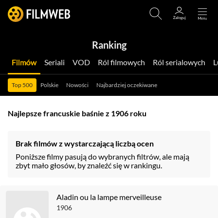
Ranking
Filmów
Seriali
VOD
Ról filmowych
Ról serialowych
Top 500
Polskie
Nowości
Najbardziej oczekiwane
Najlepsze francuskie baśnie z 1906 roku
Brak filmów z wystarczającą liczbą ocen
Poniższe filmy pasują do wybranych filtrów, ale mają
zbyt mało głosów, by znaleźć się w rankingu.
Aladin ou la lampe merveilleuse
1906