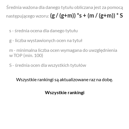
Średnia ważona dla danego tytułu obliczana jest za pomocą
(g / (g+m)) *s + (m / (g+m)) * S
następującego wzoru:
s - średnia ocena dla danego tytułu
g - liczba wystawionych ocen na tytuł
m - minimalna liczba ocen wymagana do uwzględnienia
w TOP (min. 100)
S - średnia ocen dla wszystkich tytułów
Wszystkie rankingi są aktualizowane raz na dobę.
Wszystkie rankingi
Filmy
Seriale
Top 500
Top 500
Polskie
Polskie
Nowości