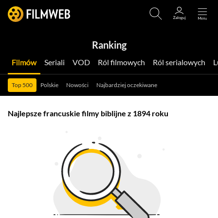
Ranking
Filmów
Seriali
VOD
Ról filmowych
Ról serialowych
Top 500
Polskie
Nowości
Najbardziej oczekiwane
Najlepsze francuskie filmy biblijne z 1894 roku