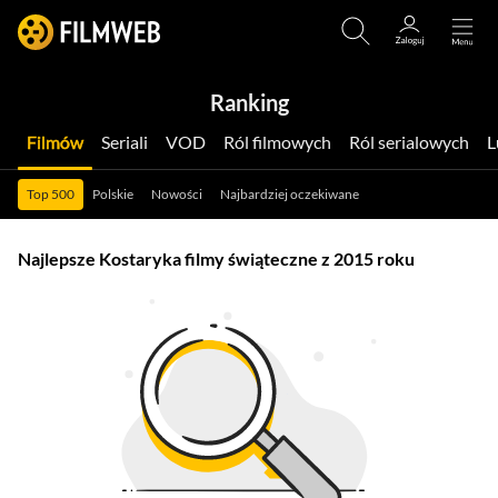
Ranking
Filmów
Seriali
VOD
Ról filmowych
Ról serialowych
Top 500
Polskie
Nowości
Najbardziej oczekiwane
Najlepsze Kostaryka filmy świąteczne z 2015 roku