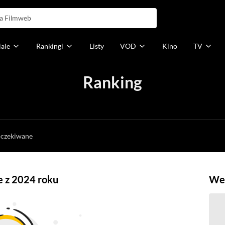
iale
Rankingi
Listy
VOD
Kino
TV
Ranking
h
oczekiwane
e z 2024 roku
Weź