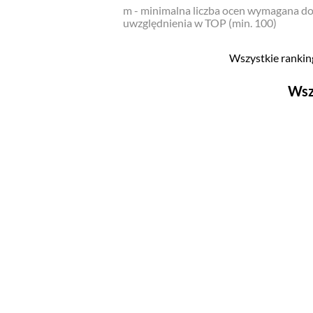
m - minimalna liczba ocen wymagana d
uwzględnienia w TOP (min. 100)
Wszystkie ranking
Wsz
Filmy
Top 500
Polskie
Nowości
Programy
Top 500
Polskie
Ludzie filmu
Aktorów
Aktorek