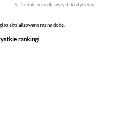
o
S - średnia ocen dla wszystkich tytułów
i są aktualizowane raz na dobę.
ystkie rankingi
Seriale
Top 500
Polskie
Gry wideo
Top 500
Nowości
Kompozytorów
Scenografów