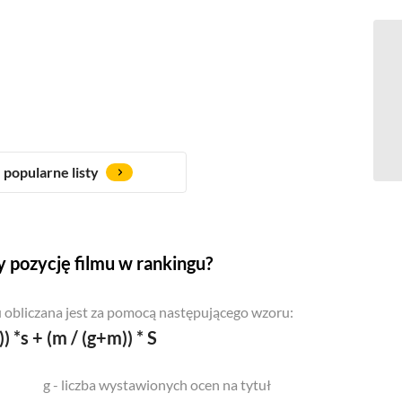
popularne listy
 pozycję filmu w rankingu?
 obliczana jest za pomocą następującego wzoru:
)) *s + (m / (g+m)) * S
g - liczba wystawionych ocen na tytuł