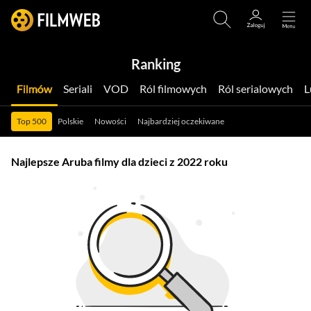
Ranking
Filmów
Seriali
VOD
Ról filmowych
Ról serialowych
Top 500
Polskie
Nowości
Najbardziej oczekiwane
Najlepsze Aruba filmy dla dzieci z 2022 roku