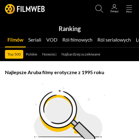
Ranking
Filmów
Seriali
VOD
Ról filmowych
Ról serialowych
Top 500
Polskie
Nowości
Najbardziej oczekiwane
Najlepsze Aruba filmy erotyczne z 1995 roku