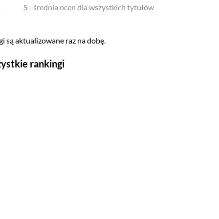
o
S - średnia ocen dla wszystkich tytułów
i są aktualizowane raz na dobę.
ystkie rankingi
Seriale
Top 500
Polskie
Gry wideo
Top 500
Nowości
Kompozytorów
Scenografów