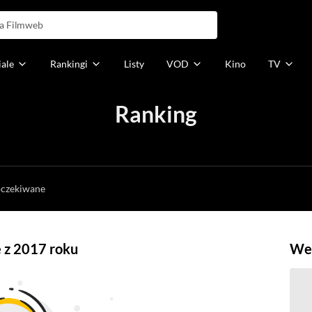
iale
Rankingi
Listy
VOD
Kino
TV
Ranking
h
oczekiwane
e z 2017 roku
Weź