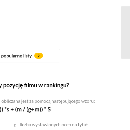
popularne listy
 pozycję filmu w rankingu?
 obliczana jest za pomocą następującego wzoru:
)) *s + (m / (g+m)) * S
g - liczba wystawionych ocen na tytuł