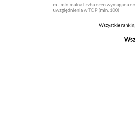
m - minimalna liczba ocen wymagana d
uwzględnienia w TOP (min. 100)
Wszystkie ranking
Wsz
Filmy
Top 500
Polskie
Nowości
Programy
Top 500
Polskie
Ludzie filmu
Aktorów
Aktorek