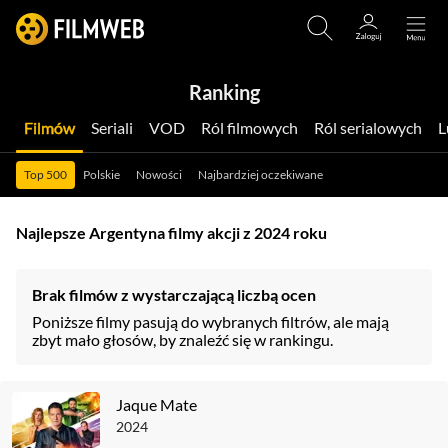
Ranking
Filmów
Seriali
VOD
Ról filmowych
Ról serialowych
Top 500
Polskie
Nowości
Najbardziej oczekiwane
Najlepsze Argentyna filmy akcji z 2024 roku
Brak filmów z wystarczającą liczbą ocen
Poniższe filmy pasują do wybranych filtrów, ale mają
zbyt mało głosów, by znaleźć się w rankingu.
Jaque Mate
2024