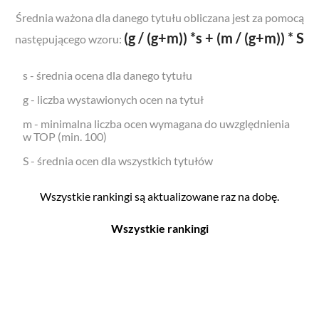
Średnia ważona dla danego tytułu obliczana jest za pomocą
(g / (g+m)) *s + (m / (g+m)) * S
następującego wzoru:
s - średnia ocena dla danego tytułu
g - liczba wystawionych ocen na tytuł
m - minimalna liczba ocen wymagana do uwzględnienia
w TOP (min. 100)
S - średnia ocen dla wszystkich tytułów
Wszystkie rankingi są aktualizowane raz na dobę.
Wszystkie rankingi
Filmy
Seriale
Top 500
Top 500
Polskie
Polskie
Nowości