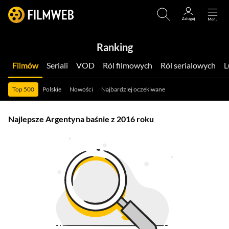
Ranking
Filmów
Seriali
VOD
Ról filmowych
Ról serialowych
Top 500
Polskie
Nowości
Najbardziej oczekiwane
Najlepsze Argentyna baśnie z 2016 roku