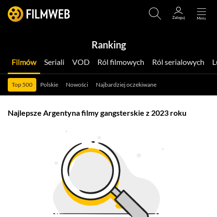
Ranking
Filmów
Seriali
VOD
Ról filmowych
Ról serialowych
Top 500
Polskie
Nowości
Najbardziej oczekiwane
Najlepsze Argentyna filmy gangsterskie z 2023 roku