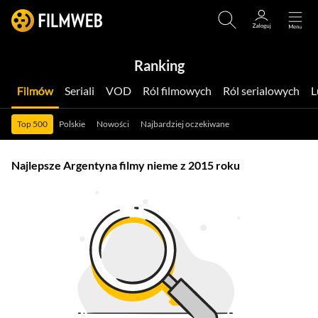
Ranking
Filmów
Seriali
VOD
Ról filmowych
Ról serialowych
Top 500
Polskie
Nowości
Najbardziej oczekiwane
Najlepsze Argentyna filmy nieme z 2015 roku