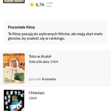
1 360
6,76
ocen
Pozostałe filmy
Te filmy pasują do wybranych filtrów, ale mają zbyt mało
głosów, by znaleźć się w rankingu.
Toto w Arabii
Totò d'Arabia
1964
gatunek
Komedia
I Maniaci
1964