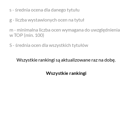
s - średnia ocena dla danego tytułu
g - liczba wystawionych ocen na tytuł
m - minimalna liczba ocen wymagana do uwzględnienia
w TOP (min. 100)
S - średnia ocen dla wszystkich tytułów
Wszystkie rankingi są aktualizowane raz na dobę.
Wszystkie rankingi
Filmy
Seriale
Top 500
Top 500
Polskie
Polskie
Nowości
Programy
Gry wideo
Top 500
Top 500