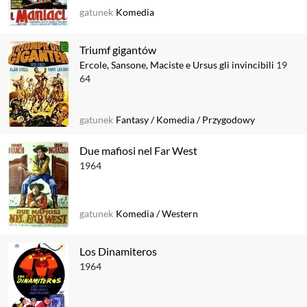
gatunek
Komedia
Triumf gigantów
Ercole, Sansone, Maciste e Ursus gli invincibili
19
64
gatunek
Fantasy
/
Komedia
/
Przygodowy
Due mafiosi nel Far West
1964
gatunek
Komedia
/
Western
Los Dinamiteros
1964