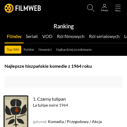
Ranking
Filmów
Seriali
VOD
Ról filmowych
Ról serialowych
Top 500
Polskie
Nowości
Najbardziej oczekiwane
Najlepsze hiszpańskie komedie z 1964 roku
1.
Czarny tulipan
La tulipe noire
1964
gatunek
Komedia
/
Przygodowy
/
Akcja