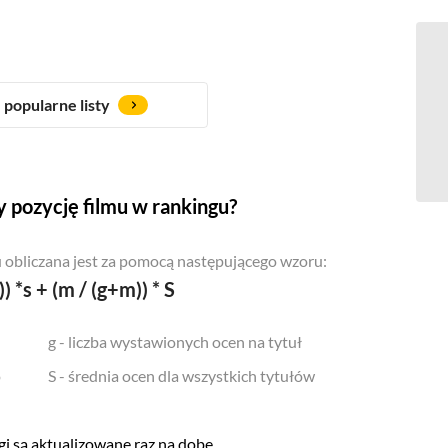
popularne listy
 pozycję filmu w rankingu?
 obliczana jest za pomocą następującego wzoru:
)) *s + (m / (g+m)) * S
g - liczba wystawionych ocen na tytuł
o
S - średnia ocen dla wszystkich tytułów
i są aktualizowane raz na dobę.