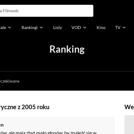
iale
Rankingi
Listy
VOD
Kino
TV
Ranking
h
oczekiwane
yryczne z 2005 roku
Weź
en
rów, ale mają zbyt mało głosów, by znaleźć się w