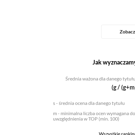
Zobacz 
Jak wyznaczamy
Średnia ważona dla danego tytułu
(g / (g+m
s - średnia ocena dla danego tytułu
m - minimalna liczba ocen wymagana d
uwzględnienia w TOP (min. 100)
Wszystkie ranking