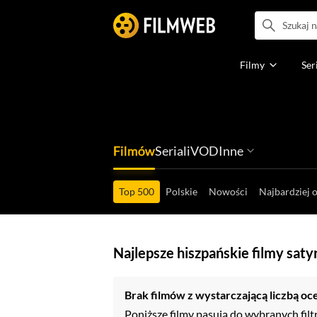
Filmy
Ser
Filmów
Seriali
VOD
Inne
Ludzi filmu
Programów
Ról filmowych
Ról serialowyc
Box Office'ów
Gier wideo
Top 500
Polskie
Nowości
Najbardziej 
Najlepsze hiszpańskie filmy sat
Brak filmów z wystarczającą liczbą oc
Poniższe filmy pasują do wybranych filt