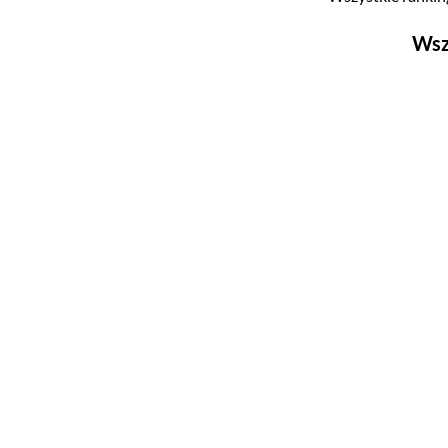
Wsz
Filmy
Top 500
Polskie
Nowości
Programy
Top 500
Polskie
Ludzie filmu
Aktorów
Aktorek
Reżyserów
Scenarzystów
Producentów