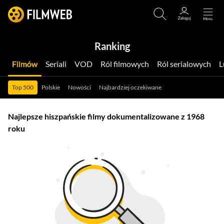
Ranking
Filmów
Seriali
VOD
Ról filmowych
Ról serialowych
Top 500
Polskie
Nowości
Najbardziej oczekiwane
Najlepsze hiszpańskie filmy dokumentalizowane z 1968
roku