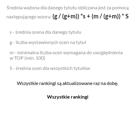
Średnia ważona dla danego tytułu obliczana jest za pomocą
(g / (g+m)) *s + (m / (g+m)) * S
następującego wzoru:
s - średnia ocena dla danego tytułu
g - liczba wystawionych ocen na tytuł
m - minimalna liczba ocen wymagana do uwzględnienia
w TOP (min. 100)
S - średnia ocen dla wszystkich tytułów
Wszystkie rankingi są aktualizowane raz na dobę.
Wszystkie rankingi
Filmy
Seriale
Top 500
Top 500
Polskie
Polskie
Nowości