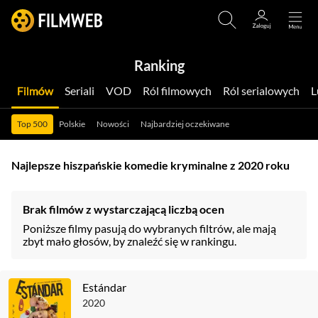
Ranking
Filmów
Seriali
VOD
Ról filmowych
Ról serialowych
Top 500
Polskie
Nowości
Najbardziej oczekiwane
Najlepsze hiszpańskie komedie kryminalne z 2020 roku
Brak filmów z wystarczającą liczbą ocen
Poniższe filmy pasują do wybranych filtrów, ale mają
zbyt mało głosów, by znaleźć się w rankingu.
Estándar
2020