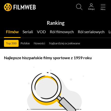
Ranking
Filmów
Seriali
VOD
Ról filmowych
Ról serialowych
Top 500
Polskie
Nowości
Najbardziej oczekiwane
Najlepsze hiszpańskie filmy sportowe z 1959 roku