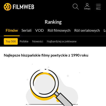
Ranking
Filmów
Seriali
VOD
Ról filmowych
Ról serialowych
Top 500
Polskie
Nowości
Najbardziej oczekiwane
Najlepsze hiszpańskie filmy poetyckie z 1990 roku