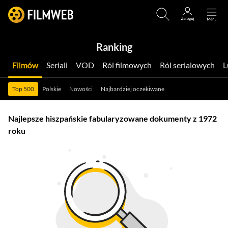
Ranking
Filmów
Seriali
VOD
Ról filmowych
Ról serialowych
Top 500
Polskie
Nowości
Najbardziej oczekiwane
Najlepsze hiszpańskie fabularyzowane dokumenty z 1972
roku