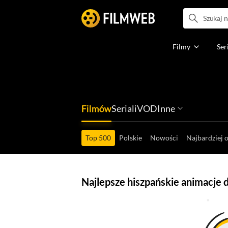
Filmy
Ser
Filmów
Seriali
VOD
Inne
Ludzi filmu
Programów
Ról filmowych
Ról serialowyc
Box Office'ów
Gier wideo
Top 500
Polskie
Nowości
Najbardziej 
Najlepsze hiszpańskie animacje 