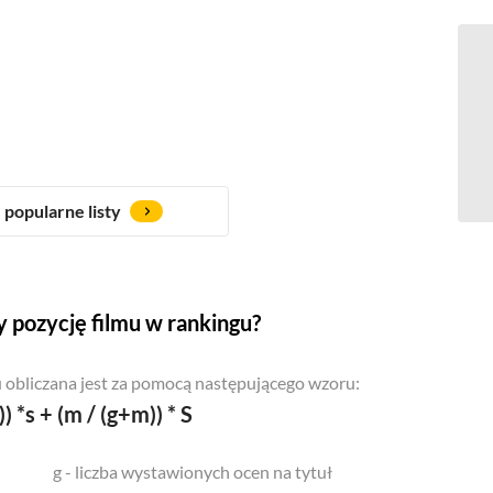
popularne listy
 pozycję filmu w rankingu?
 obliczana jest za pomocą następującego wzoru:
)) *s + (m / (g+m)) * S
g - liczba wystawionych ocen na tytuł