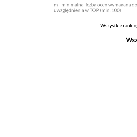
m - minimalna liczba ocen wymagana d
uwzględnienia w TOP (min. 100)
Wszystkie ranking
Wsz
Filmy
Top 500
Polskie
Nowości
Programy
Top 500
Polskie
Ludzie filmu
Aktorów
Aktorek