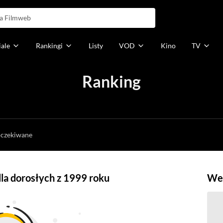
iale
Rankingi
Listy
VOD
Kino
TV
Ranking
h
oczekiwane
dla dorosłych z 1999 roku
Weź