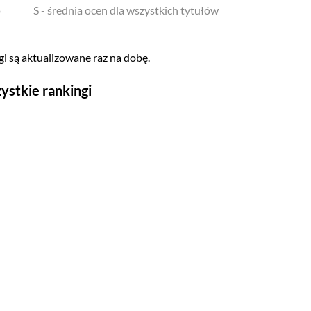
o
S - średnia ocen dla wszystkich tytułów
i są aktualizowane raz na dobę.
ystkie rankingi
Seriale
Top 500
Polskie
Gry wideo
Top 500
Nowości
Kompozytorów
Scenografów