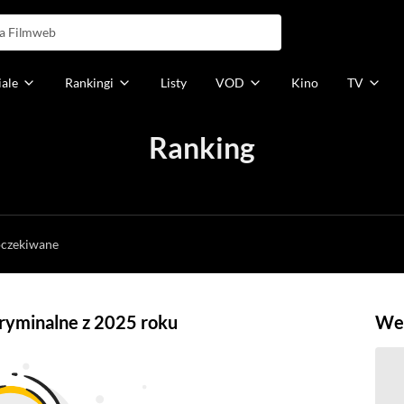
iale
Rankingi
Listy
VOD
Kino
TV
Ranking
h
oczekiwane
ryminalne z 2025 roku
Weź