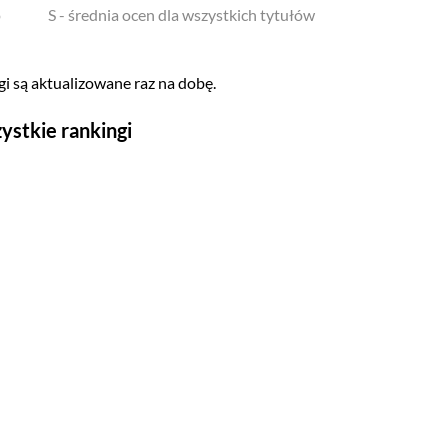
o
S - średnia ocen dla wszystkich tytułów
i są aktualizowane raz na dobę.
ystkie rankingi
Seriale
Top 500
Polskie
Gry wideo
Top 500
Nowości
Kompozytorów
Scenografów