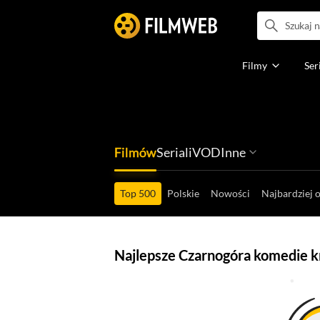
Filmy
Ser
Filmów
Seriali
VOD
Inne
Ludzi filmu
Programów
Ról filmowych
Ról serialowyc
Box Office'ów
Gier wideo
Top 500
Polskie
Nowości
Najbardziej 
Najlepsze Czarnogóra komedie k