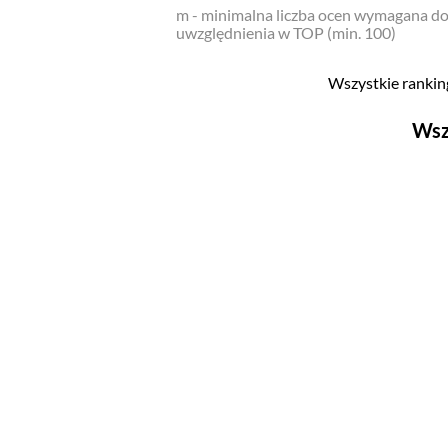
m - minimalna liczba ocen wymagana d
uwzględnienia w TOP (min. 100)
Wszystkie ranking
Wsz
Filmy
Top 500
Polskie
Nowości
Programy
Top 500
Polskie
Ludzie filmu
Aktorów
Aktorek