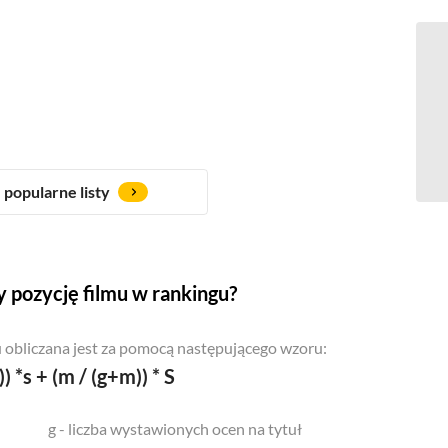
popularne listy
 pozycję filmu w rankingu?
 obliczana jest za pomocą następującego wzoru:
)) *s + (m / (g+m)) * S
g - liczba wystawionych ocen na tytuł