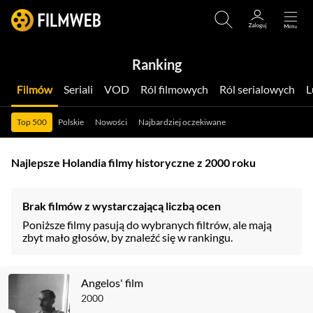
Ranking
Filmów
Seriali
VOD
Ról filmowych
Ról serialowych
Top 500
Polskie
Nowości
Najbardziej oczekiwane
Najlepsze Holandia filmy historyczne z 2000 roku
Brak filmów z wystarczającą liczbą ocen
Poniższe filmy pasują do wybranych filtrów, ale mają
zbyt mało głosów, by znaleźć się w rankingu.
Angelos' film
2000