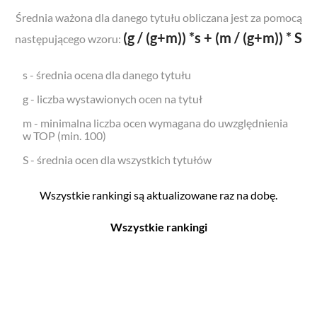
Średnia ważona dla danego tytułu obliczana jest za pomocą
(g / (g+m)) *s + (m / (g+m)) * S
następującego wzoru:
s - średnia ocena dla danego tytułu
g - liczba wystawionych ocen na tytuł
m - minimalna liczba ocen wymagana do uwzględnienia
w TOP (min. 100)
S - średnia ocen dla wszystkich tytułów
Wszystkie rankingi są aktualizowane raz na dobę.
Wszystkie rankingi
Filmy
Seriale
Top 500
Top 500
Polskie
Polskie
Nowości