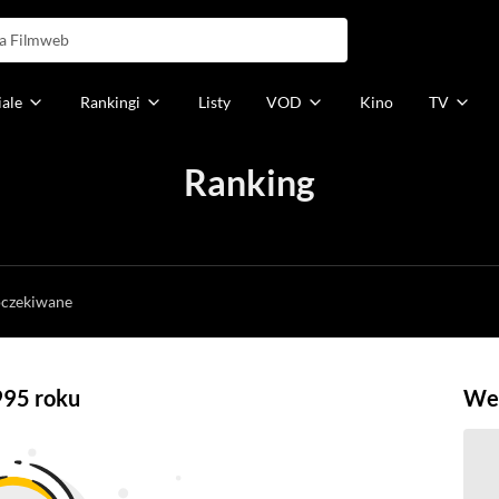
iale
Rankingi
Listy
VOD
Kino
TV
Ranking
h
oczekiwane
995 roku
Weź