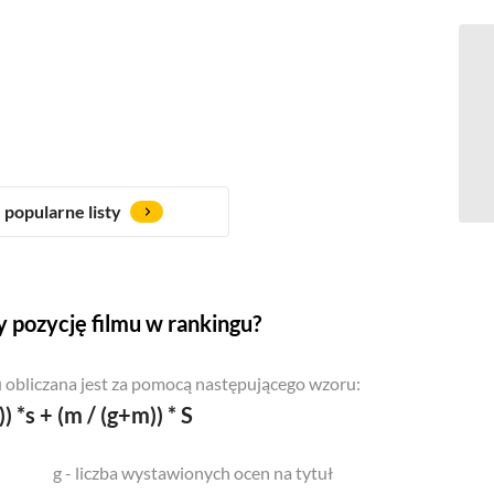
popularne listy
 pozycję filmu w rankingu?
 obliczana jest za pomocą następującego wzoru:
)) *s + (m / (g+m)) * S
g - liczba wystawionych ocen na tytuł