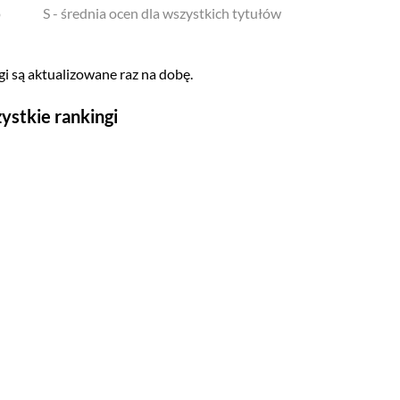
o
S - średnia ocen dla wszystkich tytułów
i są aktualizowane raz na dobę.
ystkie rankingi
Seriale
Top 500
Polskie
Gry wideo
Top 500
Nowości
Kompozytorów
Scenografów