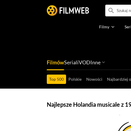
Filmy
Ser
Filmów
Seriali
VOD
Inne
Ludzi filmu
Programów
Ról filmowych
Ról serialowyc
Box Office'ów
Gier wideo
Top 500
Polskie
Nowości
Najbardziej 
Najlepsze Holandia musicale z 1