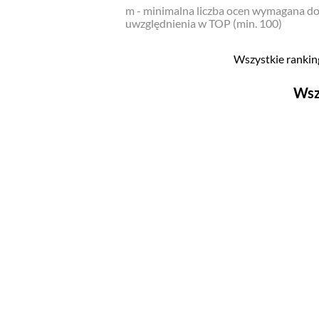
m - minimalna liczba ocen wymagana d
uwzględnienia w TOP (min. 100)
Wszystkie ranking
Wsz
Filmy
Top 500
Polskie
Nowości
Programy
Top 500
Polskie
Ludzie filmu
Aktorów
Aktorek