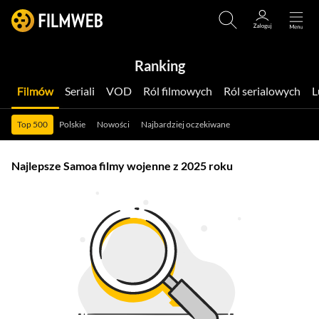
Ranking
Filmów
Seriali
VOD
Ról filmowych
Ról serialowych
Top 500
Polskie
Nowości
Najbardziej oczekiwane
Najlepsze Samoa filmy wojenne z 2025 roku